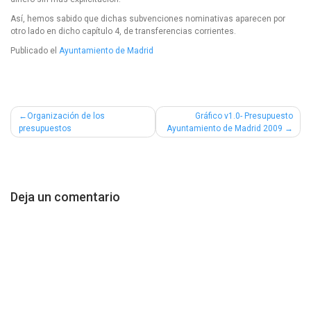
Así, hemos sabido que dichas subvenciones nominativas aparecen por
otro lado en dicho capítulo 4, de transferencias corrientes.
Publicado el
Ayuntamiento de Madrid
Navegación
Organización de los
Gráfico v1.0- Presupuesto
presupuestos
Ayuntamiento de Madrid 2009
de
entradas
Deja un comentario