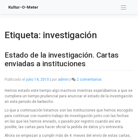
Saltar
Kultur-O-Meter
al
contenido
Etiqueta:
investigación
Estado de la investigación. Cartas
enviadas a instituciones
en
Publicado el
julio 14, 2010
|
por
admin
|
2 comentarios
Estado
de
Hemos estado este tiempo algo inactivos mientras esperábamos a que se
la
cumpliera un tiempo prudencial para anunciar el estado de la investigación
investigación.
en este periodo de barbecho.
Cartas
Lo que a continuación listamos son las instituciones que hemos escogido
enviadas
para continuar con nuestro trabajo de investigación junto con las fechas
a
en las que les hemos enviado, o pasado por registro cuando así era
instituciones
posible, las cartas para hacer oficial la pedida de datos y/o entrevista.
Ahora se empiezan a cumplir más de 4 meses del envío de estas cartas,