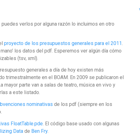
 puedes verlos por alguna razón lo incluimos en otro
el
proyecto de los presupuestos generales para el 2011
.
 mano’ los datos del pdf. Esperemos ver algún día cómo
zables (tsv, xml).
 presupuesto generales a día de hoy existen más
o trimestralmente en el BOAM. En 2009 se publicaron el
 La mayor parte van a salas de teatro, música en vivo y
las a este listado.
ubvenciones nominativas
de los pdf (siempre en los
.
ivas
FloatTable.pde
. El código base usado con algunas
lizing Data
de
Ben Fry
.