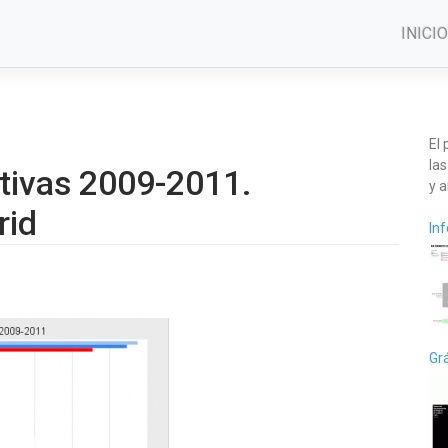
INICIO
El
las
tivas 2009-2011.
y a
rid
In
Grá