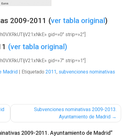
vas 2009-2011 (
ver tabla original
)
VXRkUTljV21xNkE» gid=»0″ strip=»2″]
011
(ver tabla original)
VXRkUTljV21xNkE» gid=»7″ strip=»1″]
e Madrid
|
Etiquetado
2011
,
subvenciones nominativas
id
Subvenciones nominativas 2009-2013.
Ayuntamiento de Madrid
nativas 2009-2011. Ayuntamiento de Madrid
”