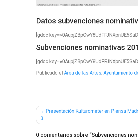
Datos subvenciones nominati
[gdoc key=»0AupjZBpCwY8UdFFJNXpnUE5SaDh0
Subvenciones nominativas 2
[gdoc key=»0AupjZBpCwY8UdFFJNXpnUE5SaDh0
Publicado el
Área de las Artes
,
Ayuntamiento d
Navegación
Presentación Kulturometer en Piensa Madr
3
de
entradas
0 comentarios sobre “
Subvenciones nomi